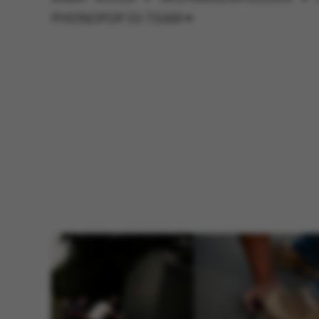
PHONOPOP DJ-TEAM
•