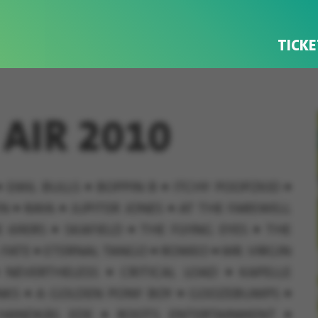
TICKE
AIR 2010
•
EMIL BULLS
•
BOPPIN B
•
ITCHY POOPZKID
•
EN
•
RAYA
•
JUPITER JONES
•
AT THE FAREWELL
E 69ERS
•
SKAFIELD
•
THE FLYING EYES
•
THE
FATE
•
ETERNAL TANGO
•
ROMEO
•
MR. VIRGIN
NEVERTHELESS
•
CRITICAL LOAD
•
KAPELLE
NKS
•
A GOLDEN PONY BOY
•
GOOZEBUMPS
•
ANDKÄS EDE
•
ROOTS ENTERTAINMENT
•