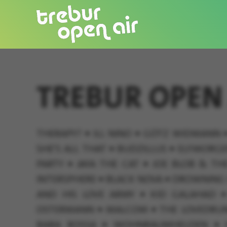
TREBUR OPEN 
THERAPY?
•
ILL NINO
•
GÖTZ WIDMANN
SHE’S ALL THAT
•
BUDZILLUS
•
ELFMORG
PARTY
•
JAYA THE CAT
•
JOE BLOB & TH
INTERSPHERE
•
BLACK NOVA
•
DROWNING 
AND HIS LOVE ARMY
•
KID GALAHAD
•
OSTERMANN
•
MALCOM
•
THE LOVEDRU
BABA ROSSA
•
WOHNRAUMHELDEN
•
H