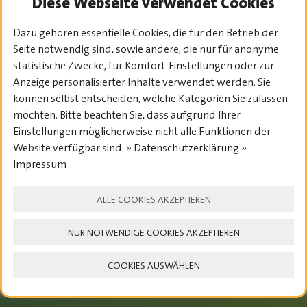
Diese Webseite verwendet Cookies
Redaktion
Dazu gehören essentielle Cookies, die für den Betrieb der
Seite notwendig sind, sowie andere, die nur für anonyme
statistische Zwecke, für Komfort-Einstellungen oder zur
Wann wird berichtet?
Anzeige personalisierter Inhalte verwendet werden. Sie
Vor dem Festival
können selbst entscheiden, welche Kategorien Sie zulassen
Nach dem Festival
möchten. Bitte beachten Sie, dass aufgrund Ihrer
Einstellungen möglicherweise nicht alle Funktionen der
Bist du Fotograf*in?
Website verfügbar sind. » Datenschutzerklärung »
Ja
Impressum
ABSENDEN
ALLE COOKIES AKZEPTIEREN
NUR NOTWENDIGE COOKIES AKZEPTIEREN
COOKIES AUSWÄHLEN