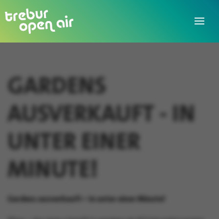
GARDENS
AUSVERKAUFT - IN
UNTER EINER
MINUTE!
Gardens ausverkauft – in unter einer Minute!