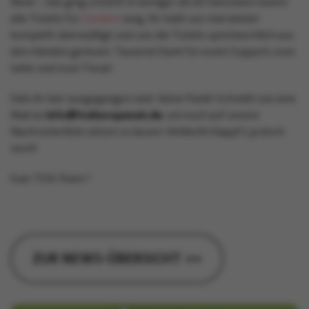
Wow – das ging schnell! In weniger als 60 Sekunden waren
alle Tickets für
Gardens
weg. Ihr habt uns mal wieder
komplett überwältigt und uns die Tickets sprichwörtlich aus
den Händen gerissen. Tausend Dank für euren Support, eure
Liebe und eure Treue!
Falls ihr leer ausgegangen seid: Keine Panik! Schreibt uns eine
Mail an
info@treburopenair.de
, um euch auf unsere
Nachrückerliste setzen zu lassen. Vielleicht klappt’s ja doch
noch!
Euer TOA-Team ?
ZUR NEWS-ÜBERSICHT »»