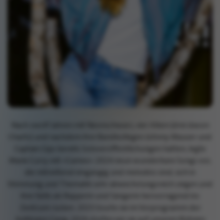
Nach zwölf Jahren mit Neonschwarz, vier Alben (drei davon
Charts) und nachdem ihre Bandkollegen Johnny Mauser und
Captain Gips bereits Soloveröffentlichungen hatten, legte
Marie Curry mit »Cameo« 2024 neun wunderbare Songs vor,
die mitreißend eingängig und melodiös sind, sich in
Stimmung und Thematik sehr abwechslungsreich zeigen und
ihre Skills als Rapperin und Sängerin hervorragend ins
Zentrum rücken. 2025 tourte sie im Vorprogramm der
Antilopen Gang, 2026 dürfen wir sie auf unseren Bühnen