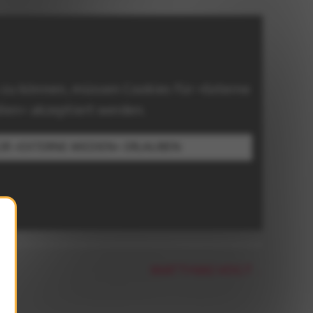
 zu können, müssen Cookies für »Externe
ien« akzeptiert werden.
ÜR »EXTERNE MEDIEN« ERLAUBEN
MATTHIAS VOGT