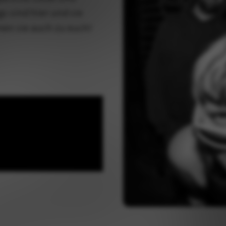
s sind hier und sie
men sie auch zu euch!