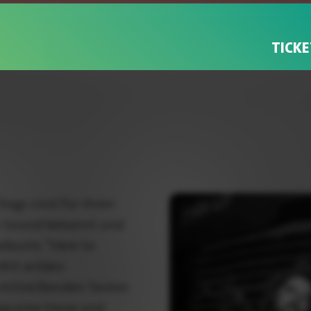
TICKE
 Dogs sind für ihren
n Sound bekannt und
talbums “Here to
 Mit wilden
 mitreißenden Texten
pa eine treue und