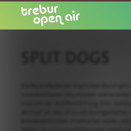
SPLIT DOGS
Die Rock’n’Roller der englischen Band Split
unverkennbaren, druckvollen und rasante
sind seit der Veröffentlichung ihres Debü
destroy” im Jahr 2023 voll durchgestartet.
Bühnenauftritten, knallharten Hooks und
haben sie sich in Großbritannien und Euro