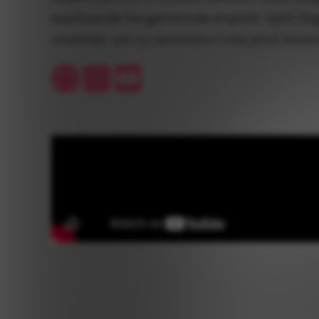
wachsende Fangemeinde erspielt. Split Dog
sind hier, um zu zerstören! Und jetzt kom