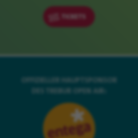
TICKETS
OFFIZIELLER HAUPTSPONSOR
DES TREBUR OPEN AIR: