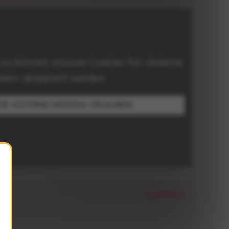
 zu können, müssen Cookies für »Externe
ien« akzeptiert werden.
ÜR »EXTERNE MEDIEN« ERLAUBEN
SHANICE