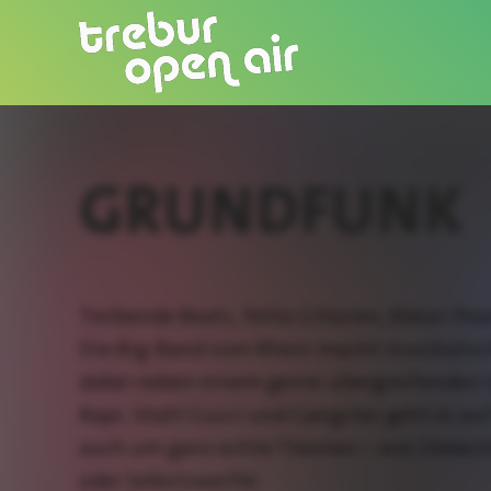
GRUNDFUNK
Treibende Beats, fette Gitarren, Bläser-Po
Die Big-Band vom Rhein macht musikalisc
dabei neben einem genre-übergreifenden
Raps. Statt Gucci und Gangster geht es a
auch um ganz echte Themen – wie Obdachl
oder Selbstzweifel.