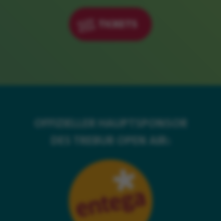
TICKETS
OFFIZIELLER HAUPTSPONSOR
DES TREBUR OPEN AIR: