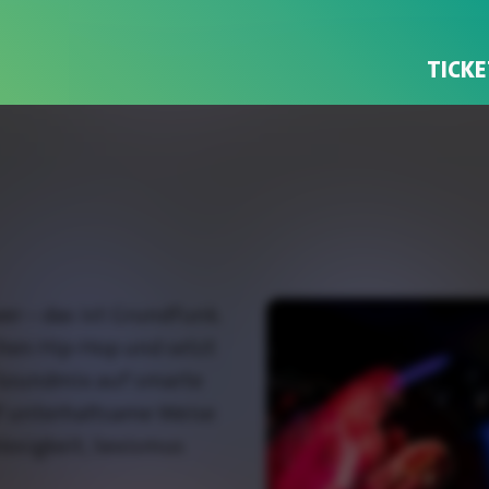
TICKE
wer – das ist Grundfunk.
hen Hip-Hop und setzt
 Soundmix auf smarte
uf unterhaltsame Weise
osigkeit, Sexismus