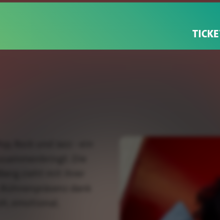
TICKE
op, Rock und Jazz - ein
zusammenbringt. Die
berg zieht mit ihrer
 Bühnenpräsenz dank
oh, emotional,