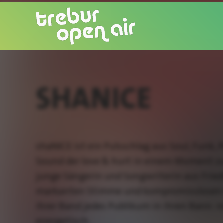
SHANICE
shaNICE ist ein Pulsschlag aus Soul, Funk, P
Sound der love & hurt in einem Moment 
junge Sängerin und Songwriterin aus Fried
markanten Stimme und kompromisslosen
ihrer Band jedes Publikum in ihren Bann: r
energetisch.