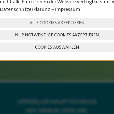
nicht alle Funktionen der Website verfügbar sind. 
Datenschutzerklärung » Impressum
SAVE THE DATE
ALLE COOKIES AKZEPTIEREN
NUR NOTWENDIGE COOKIES AKZEPTIEREN
COOKIES AUSWÄHLEN
TICKETS
OFFIZIELLER HAUPTSPONSOR
DES TREBUR OPEN AIR: