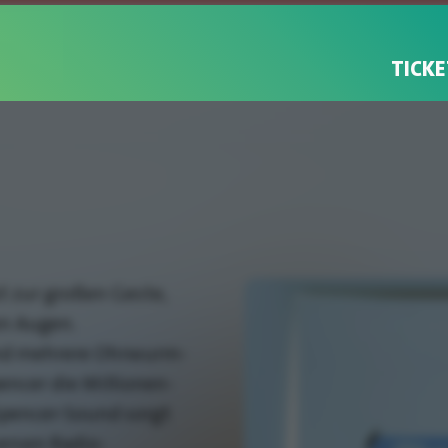
TICKE
 zur großen Geste,
en Augen.
nd mehrere Ohrwurm-
pencer die Millionen-
 Spencer-Sound sorgt
ersen Radio-