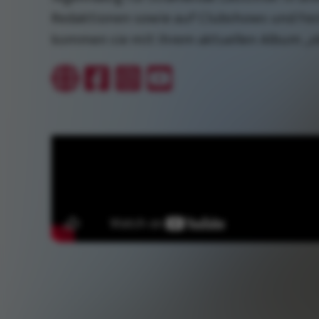
Redaktionen sowie auf Clubshows und Fest
kommen sie mit ihrem aktuellen Album „o