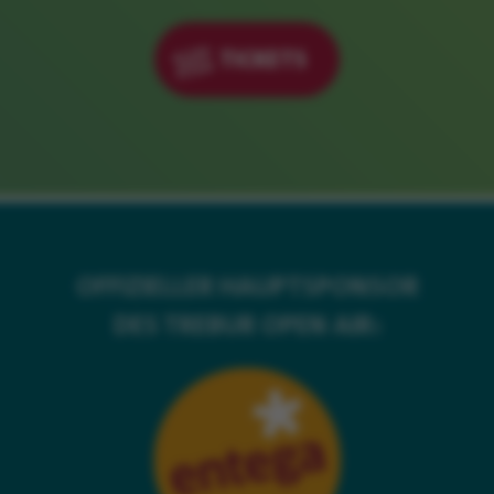
TICKETS
OFFIZIELLER HAUPTSPONSOR
DES TREBUR OPEN AIR: