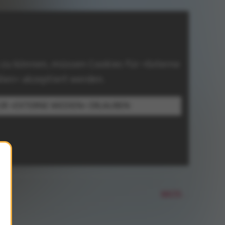
 zu können, müssen Cookies für »Externe
ien« akzeptiert werden.
ÜR »EXTERNE MEDIEN« ERLAUBEN
MOS