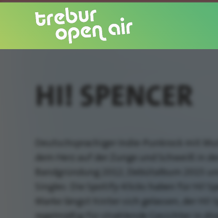
HI! SPENCER
Deutschsprachiger Indie-Punkrock mit Mut
dem Herz auf der Zunge und Schweiß in d
Bandgründung 2012, Debütalbum 2015 u
Singles: Die Spotify-Klicks haben für Hi! S
Marke längst hinter sich gelassen, der Hi!
regelmäßig für strahlende Gesichter in div