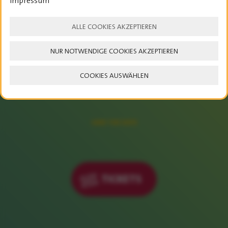
Impressum
ALLE COOKIES AKZEPTIEREN
NUR NOTWENDIGE COOKIES AKZEPTIEREN
COOKIES AUSWÄHLEN
23. – 25. JULI 2027
SAVE THE DATE
TICKETS