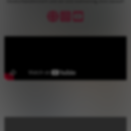
Deutschlandkonzert und wir sind wahnsinnig stolz darauf!