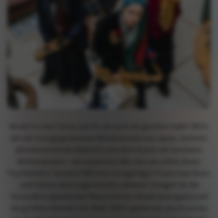
Bereit für eine Show, wie Ihr sie noch nie gesehen habt? MOS,
die vier energiegeladenen Musikerinnen aus Japan, vereinen
atemberaubende Blasinstrumenten-Kunst mit tanzbarer
Bühnenpower – ein explosiver Mix, den sie selbst„Brass
Psychedelics“nennen! Mit ihrer einzigartigen Fusion aus Brass
und Dance, dem sogenannten„Bladan“, bringen sie die
Faszination japanischer Blasorchester-Musik (Suisogaku) auf
die größten Bühnen der Welt. MOS spielen bei uns ihr erstes