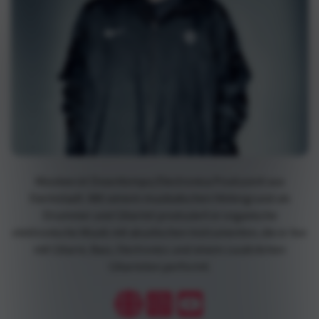
Mookee ist Downtempo/Electronica Produzent aus
Darmstadt. Mit seinem musikalischen Hintergrund als
Drummer und Gitarrist produziert er organische
elektronische Musik mit akustischen Instrumenten, die er live
mit Gitarre, Bass, Electronics und einem zusätzlichen
Gitarristen performt.