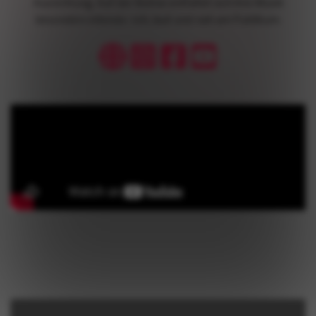
Ausrichtung. Auf der Bühne entfaltet sich ihre Musik
besonders intensiv: roh, laut und nah am Publikum.