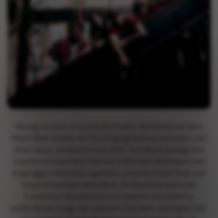
Wrong Location sind eine Alternative-Rockband aus dem
Rhein-Main-Gebiet, die für energiegeladene Liveshows und
einen rauen, direkten Sound steht. Ihre Musik bewegt sich
zwischen druckvollen Gitarren, treibenden Rhythmen und
eingängigen Melodien, irgendwo zwischen Indie-Drive und
klassischem Alternative Rock. Die Band hat sich in der
Frankfurter Musikszene fest etabliert und steht für
authentische Songs mit urbanem Charakter und klarer Live-